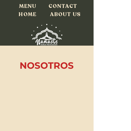
MENU
CONTACT
HOME
ABOUT US
NOSOTROS
Bienvenidos a Namaste Indian
Restaurant, estamos ubicados en
Manuel Antonio, Quepos, Puntarenas,
Plaza Cima, frente a Tulemar Resort.
Si quieres probar una cultura
completamente llena de diferentes
sabores y colores, nuestra