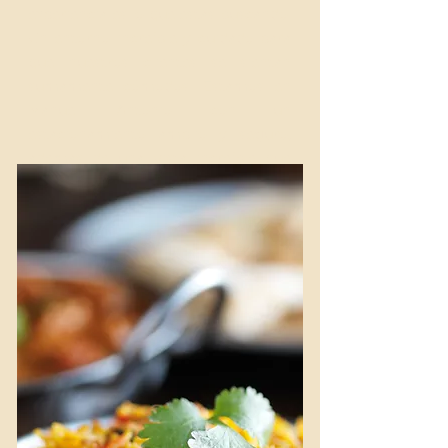
experiencia es lo que estás buscando.
Un entorno increíble y cuidado para
que nuestros clientes se sientan
sumamente cómodos. Estamos en
Manuel Antonio con un
estacionamiento amplio y seguro,
además de una vista increíble que
ofrecemos desde la terraza.